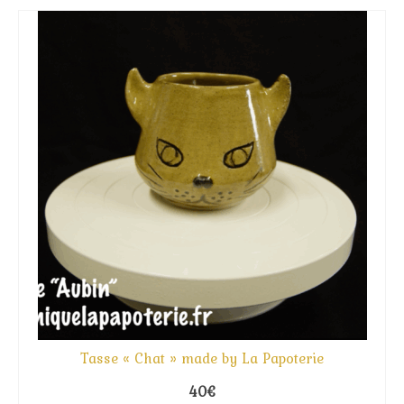
Tasse « Chat » made by La Papoterie
A l’atelier
Galerie Photos
Agenda
Contact
Tasse « Chat » made by La Papoterie
40
€