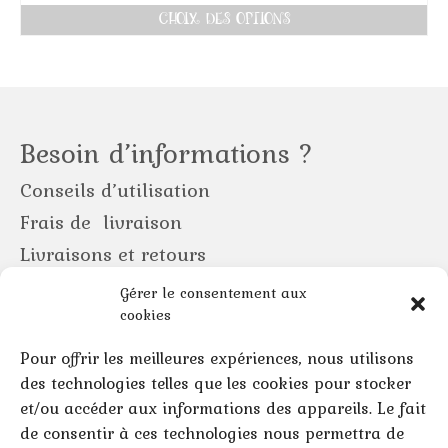
CHOIX DES OPTIONS
Ce
produit
a
plusieurs
variations.
Besoin d’informations ?
Les
options
Conseils d’utilisation
peuvent
être
Frais de livraison
choisies
Livraisons et retours
sur
Politique de confidentialité
la
Gérer le consentement aux
page
Conditions Générales de Ventes
cookies
du
produit
Pour offrir les meilleures expériences, nous utilisons
des technologies telles que les cookies pour stocker
Nous contacter
et/ou accéder aux informations des appareils. Le fait
de consentir à ces technologies nous permettra de
On se rencontre ?