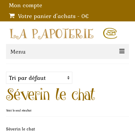
Mon compte
Votre panier d'achats
-
0
€
Menu
BOUTIQUE
Beurriers à eau
Séverin le chat
Entonnoirs à confiture
Gratte-ail
Voici le seul résultat
Presse-Citron manuel – Artisanal et
unique en France
Séverin le chat